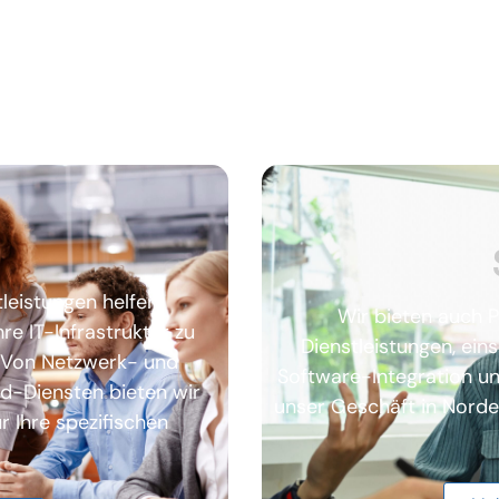
leistungen helfen
Wir bieten auch P
e IT-Infrastruktur zu
Dienstleistungen, ein
. Von Netzwerk- und
Software-Integration un
ud-Diensten bieten wir
unser Geschäft in Norder
 Ihre spezifischen