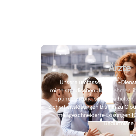
Ärzte
Unsere umfassenden IT-Dienst
mittelständischen Unternehmen, ihr
optimieren und sicher zu halten
Sicherheitslösungen bis hin zu Clo
maßgeschneiderte Lösungen für
Bedürfnisse.