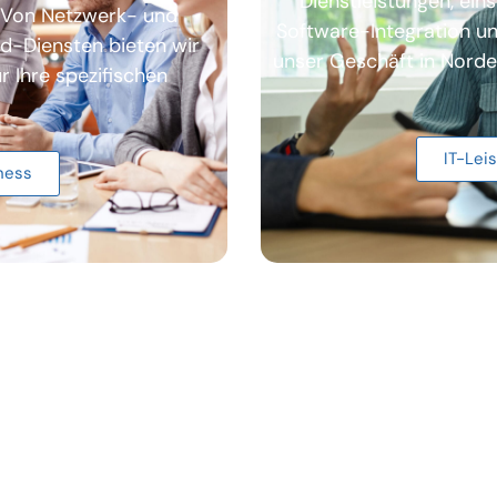
Dienstleistungen, ein
. Von Netzwerk- und
Software-Integration un
ud-Diensten bieten wir
unser Geschäft in Norder
 Ihre spezifischen
IT-Lei
ness