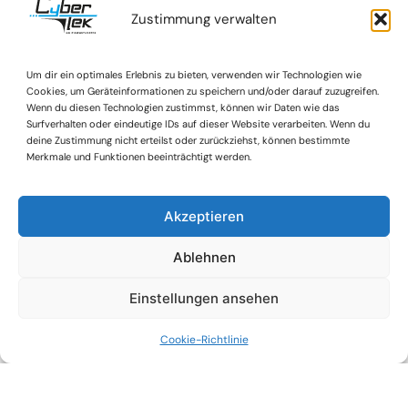
Informationen, von den
Zustimmung verwalten
Stundenplänen bis hin
zu den Hausaufgaben,
an einem zentralen Ort
Um dir ein optimales Erlebnis zu bieten, verwenden wir Technologien wie
Cookies, um Geräteinformationen zu speichern und/oder darauf zuzugreifen.
digital verfügbar sind.
Wenn du diesen Technologien zustimmst, können wir Daten wie das
Eine Schule, in der die
Surfverhalten oder eindeutige IDs auf dieser Website verarbeiten. Wenn du
Kommunikation
deine Zustimmung nicht erteilst oder zurückziehst, können bestimmte
Merkmale und Funktionen beeinträchtigt werden.
zwischen Lehrern,
Schülern und Eltern
reibungslos funktioniert
Akzeptieren
und in der digitale
Lernangebote nahtlos
Ablehnen
in den Unterricht
integriert werden
Einstellungen ansehen
können. Mit IServ wird
diese Vision
Cookie-Richtlinie
Wirklichkeit.
Mehr erfahren