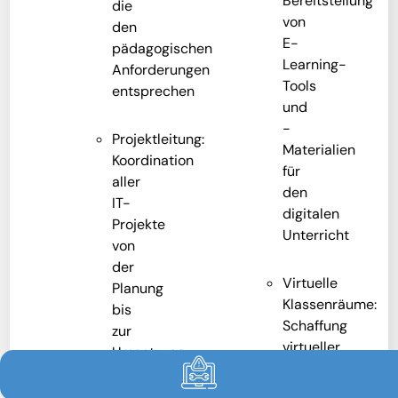
Bereitstellung
die
von
den
E-
pädagogischen
Learning-
Anforderungen
Tools
entsprechen
und
-
Projektleitung:
Materialien
Koordination
für
aller
den
IT-
digitalen
Projekte
Unterricht
von
der
Virtuelle
Planung
Klassenräume:
bis
Schaffung
zur
virtueller
Umsetzung
Klassenräume
für